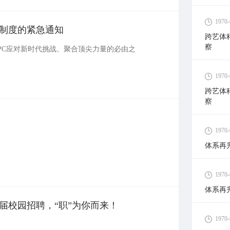
1970-
制度的紧急通知
跨艺体
察
PC应对新时代挑战、聚合顶尖力量的必由之
1970-
跨艺体
察
1970-
体系再
1970-
体系再
5届校园招聘，“职”为你而来！
1970-