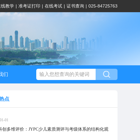
在线教学
|
准考证打印
|
在线考试
|
证书查询
|
025-84725763
我们
热点
01-01
科创多维评价：JYPC少儿素质测评与考级体系的结构化观