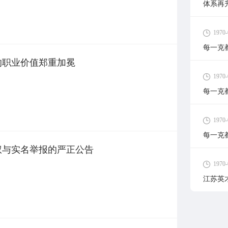
体系再
1970-
每一克
您的职业价值郑重加冕
1970-
每一克
1970-
每一克
维权与实名举报的严正公告
1970-
江苏英