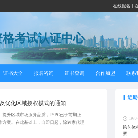
在线报名
|
资格考试认证中心
证书大全
报名咨询
证书查询
合作加盟
联系
近期
及优化区域授权模式的通知
提升区域市场服务品质，JYPC已于前期正
1970-
作方案。在此基础上，自即日起，除独家代理
跨艺体
心将暂停一般项目的区域授权。
察