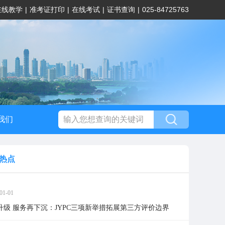
在线教学
|
准考证打印
|
在线考试
|
证书查询
|
025-84725763
我们
热点
01-01
升级 服务再下沉：JYPC三项新举措拓展第三方评价边界