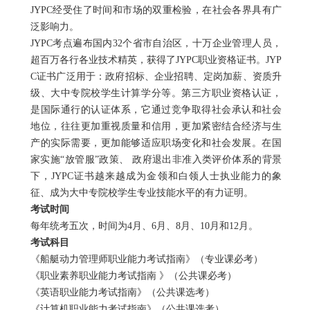
JYPC
经受住了时间和市场的双重检验，在社会各界具有广
泛影响力。
JYPC
考点遍布国内
32
个省市自治区，十万企业管理人员，
超百万各行各业技术精英，获得了
JYPC
职业资格证书。
JYP
C
证书广泛用于：政府招标、企业招聘、定岗加薪、资质升
级、大中专院校学生计算学分等。第三方职业资格认证，
是国际通行的认证体系，它通过竞争取得社会承认和社会
地位，往往更加重视质量和信用，更加紧密结合经济与生
产的实际需要，更加能够适应职场变化和社会发展。在国
家实施“放管服”政策、 政府退出非准入类评价体系的背景
下，
JYPC
证书越来越成为金领和白领人士执业能力的象
征、成为大中专院校学生专业技能水平的有力证明。
考试时间
每年统考五次，时间为
4
月、
6
月、
8
月、
10
月和
12
月。
考试科目
《船艇动力管理师职业能力考试指南》（专业课必考）
《职业素养职业能力考试指南 》（公共课必考）
《英语职业能力考试指南》（公共课选考）
《计算机职业能力考试指南》（公共课选考）