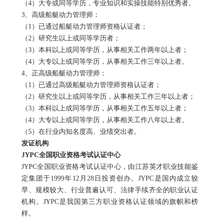
（
4
）大专或同等学历，专业知识和实操技能特别优秀者。
3
、高级船艇动力管理师：
（
1
）已通过船艇动力管理师资格认证者；
（
2
）研究生以上或同等学历者；
（
3
）本科以上或同等学历，从事相关工作两年以上者；
（
4
）大专以上或同等学历，从事相关工作三年以上者。
4
、正高级船艇动力管理师：
（
1
）已通过高级船艇动力管理师资格认证者；
（
2
）研究生以上或同等学历，从事相关工作三年以上者；
（
3
）本科以上或同等学历，从事相关工作五年以上者；
（
4
）大专以上或同等学历，从事相关工作八年以上者。
（
5
）在行业内知名度高、业绩突出者。
发证机构
JYPC
全国职业资格考试认证中心
JYPC
全国职业资格考试认证中心，由江苏英才职业技能鉴
定集团于
1999
年
12
月
28
日投资创办。
JYPC
是国内成立较
早、规模较大、行业普遍认可、法律手续齐全的职业认证
机构。
JYPC
是我国第三方职业资格认证领域的旗帜和榜
样。