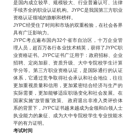
是国内成立较早、规模较大、行业普遍认可、法律
手续齐全的职业认证机构。
JYPC
是我国第三方职业
资格认证领域的旗帜和榜样。
JYPC
经受住了时间和市场的双重检验，在社会各界
具有广泛影响力。
JYPC
考点遍布国内
32
个省市自治区，十万企业管
理人员，超百万各行各业技术精英，获得了
JYPC
职
业资格证书。
JYPC
证书广泛用于：政府招标、企业
招聘、定岗加薪、资质升级、大中专院校学生计算
学分等。第三方职业资格认证，是国际通行的认证
体系，它通过竞争取得社会承认和社会地位，往往
更加重视质量和信用，更加紧密结合经济与生产的
实际需要，更加能够适应职场变化和社会发展。在
国家实施“放管服”政策、 政府退出非准入类评价体
系的背景下，
JYPC
证书越来越成为金领和白领人士
执业能力的象征、成为大中专院校学生专业技能水
平的有力证明。
考试时间