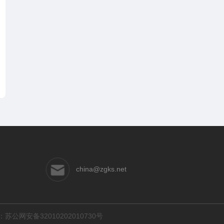
china@zgks.net
：
苏公网安备32010202010730号