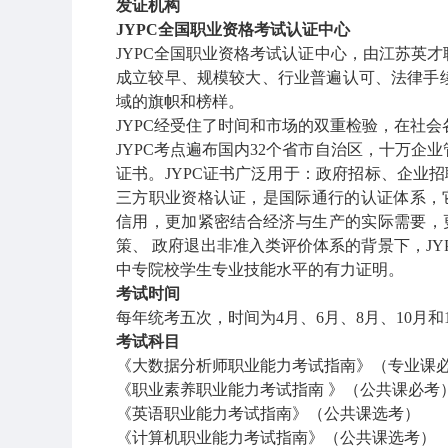
发证机构
JYPC
全国职业资格考试认证中心
JYPC
全国职业资格考试认证中心，由江苏英才
成立较早、规模较大、行业普遍认可、法律手
域的旗帜和榜样。
JYPC
经受住了时间和市场的双重检验，在社会
JYPC
考点遍布国内
32
个省市自治区，十万企业
证书。
JYPC
证书广泛用于：政府招标、企业招
三方职业资格认证，是国际通行的认证体系，
信用，更加紧密结合经济与生产的实际需要，
策、 政府退出非准入类评价体系的背景下，
JY
中专院校学生专业技能水平的有力证明。
考试时间
每年统考五次，时间为
4
月、
6
月、
8
月、
10
月和
考试科目
《大数据分析师职业能力考试指南》（专业课
《职业素养职业能力考试指南 》（公共课必考
《英语职业能力考试指南》（公共课选考）
《计算机职业能力考试指南》（公共课选考）