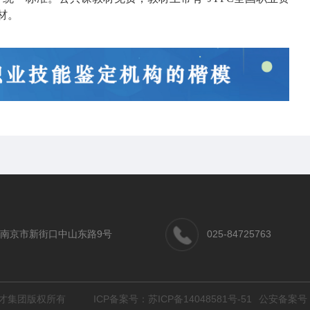
材。
南京市新街口中山东路9号
025-84725763
 江苏英才集团版权所有
ICP备案号：
苏ICP备14048581号-51
公安备案号