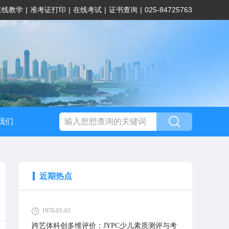
在线教学
|
准考证打印
|
在线考试
|
证书查询
|
025-84725763
我们
近期热点
1970-01-01
跨艺体科创多维评价：JYPC少儿素质测评与考