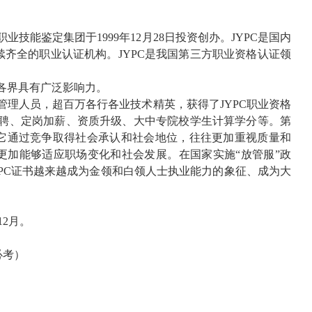
职业技能鉴定集团于
1999
年
12
月
28
日投资创办。
JYPC
是国内
续齐全的职业认证机构。
JYPC
是我国第三方职业资格认证领
各界具有广泛影响力。
管理人员，超百万各行各业技术精英，获得了
JYPC
职业资格
聘、定岗加薪、资质升级、大中专院校学生计算学分等。第
它通过竞争取得社会承认和社会地位，往往更加重视质量和
更加能够适应职场变化和社会发展。在国家实施“放管服”政
PC
证书越来越成为金领和白领人士执业能力的象征、成为大
12
月。
必考）
）