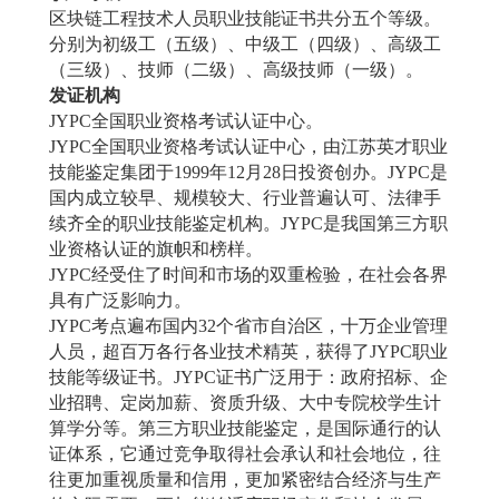
区块链工程技术人员职业技能证书
共分五个等级。
分别为初级工（五级）、中级工（四级）、高级工
（三级）、技师（二级）、高级技师（一级）。
发证机构
JYPC
全国职业资格考试认证中心。
JYPC
全国职业资格考试认证中心，由江苏英才职业
技能鉴定集团于
1999
年
12
月
28
日投资创办。
JYPC
是
国内成立较早、规模较大、行业普遍认可、法律手
续齐全的职业技能鉴定机构。
JYPC
是我国第三方职
业资格认证的旗帜和榜样。
JYPC
经受住了时间和市场的双重检验，在社会各界
具有广泛影响力。
JYPC
考点遍布国内
32
个省市自治区，十万企业管理
人员，超百万各行各业技术精英，获得了
JYPC
职业
技能等级证书。
JYPC
证书广泛用于：政府招标、企
业招聘、定岗加薪、资质升级、大中专院校学生计
算学分等。第三方职业技能鉴定，是国际通行的认
证体系，它通过竞争取得社会承认和社会地位，往
往更加重视质量和信用，更加紧密结合经济与生产