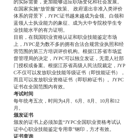
的实际需要，更加能够适应职场变化和社会发展。
在国家实施
“
放管服
”
政策、 政府退出非准入类评价
体系的背景下，
JYPC
证书越来越成为金领、白领和
蓝领人士执业能力的象征、成为大中专院校学生专
业技能水平的有力证明。
目前，在我国职业资格认证和职业技能鉴定市场
上，
JYPC
是为数不多的拥有合法合规营业执照和经
营范围的第三方培训评价机构。根据江苏省市场监
督管理局的决定，
JYPC
可以独立发证，无需人社部
门授权或备案。根据江苏省高级人民法院裁定，
JYP
C
不仅可以发放职业技能等级证书（即技能证书），
而且可以发放职业资格证书（即职称证书）。
JYPC
证书在全国范围内有效。
考试时间
每年统考五次，时间为
4
月、
6
月、
8
月、
10
月和
12
月。
颁发证书
颁发的证书上必须加盖
“
JYPC
全国职业资格考试认
证中心职业技能鉴定专用章
”
钢印，方才有效。
证书查询