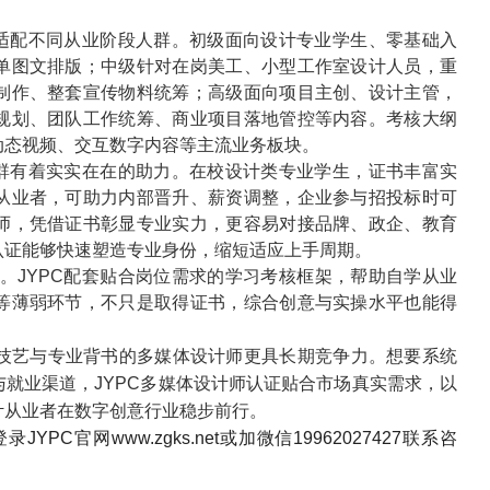
适配不同从业阶段人群。初级面向设计专业学生、零基础入
单图文排版；中级针对在岗美工、小型工作室设计人员，重
制作、整套宣传物料统筹；高级面向项目主创、设计主管，
规划、团队工作统筹、商业项目落地管控等内容。考核大纲
动态视频、交互数字内容等主流业务板块。
群有着实实在在的助力。在校设计类专业学生，证书丰富实
从业者，可助力内部晋升、薪资调整，企业参与招投标时可
师，凭借证书彰显专业实力，更容易对接品牌、政企、教育
认证能够快速塑造专业身份，缩短适应上手周期。
。
JYPC
配套贴合岗位需求的学习考核框架，帮助自学从业
等薄弱环节，不只是取得证书，综合创意与实操水平也能得
技艺与专业背书的多媒体设计师更具长期竞争力。想要系统
与就业渠道，
JYPC
多媒体设计师认证贴合市场真实需求，以
计从业者在数字创意行业稳步前行。
登录
JYPC
官网
www.zgks.net
或加微信
19962027427
联系咨