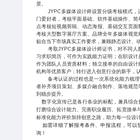
景。
JYPC
多媒体设计师设置分级考核模式，
门爱好者，考核平面基础、软件基础操作、简
点考核短视频剪辑、动态海报、基础交互页面
考核大型数字展厅方案、品牌全年多媒体视觉
贴合当下市场真实工作要求，兼顾静态设计、
考取
JYPC
多媒体设计师证书，对不同人
习求职简历，可作为实践能力证明；在职设计
作为团队人员资质材料；独立接单的自由设计
机构等优质客户；转行进入创意行业的新手，
备考认证的过程也是一次系统化能力梳理
者补齐项目策划、多媒介融合制作、落地规范
到稳步提升。
数字化宣传已是各行各业的标配，兼具综合
打磨综合设计能力、完善职业履历、拓宽接单
标准化能力评价加持创意之路，助力每一位设
如需详细了解报考条件、申报流程，可以
询！