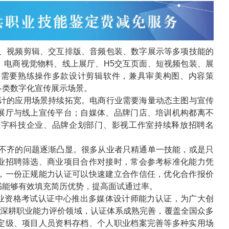
、视频剪辑、交互排版、音频包装、数字展示等多项技能的
、电商视觉物料、线上展厅、
H5
交互页面、短视频包装、展
者需要熟练操作多款设计剪辑软件，兼具审美构图、内容策
各类数字化宣传展示场景。
计的应用场景持续拓宽。电商行业需要海量动态主图与宣传
展厅与线上宣传平台；自媒体、品牌门店、培训机构都离不
数字科技企业、品牌企划部门、影视工作室持续释放招聘名
不齐的问题逐渐凸显。很多从业者只精通单一技能，或是只
业招聘筛选、商业项目合作对接时，常会参考标准化能力凭
，一份正规能力认证可以快速建立合作信任，优化合作报价
书能够有效填充简历优势，提高面试通过率。
业资格考试认证中心推出多媒体设计师能力认证，为广大创
深耕职业能力评价领域，认证体系成熟完善，覆盖全国众多
定级、项目人员资料存档、个人职业档案完善等多种实用场