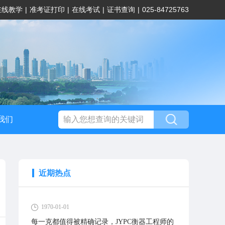
在线教学
|
准考证打印
|
在线考试
|
证书查询
|
025-84725763
我们
近期热点
1970-01-01
每一克都值得被精确记录，JYPC衡器工程师的